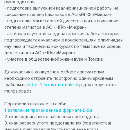
руководителя;
- подготовка выпускной квалификационной работы на
соискание степени бакалавра в АО «НПФ «Микран»;
- подготовка магистерской диссертации на соискание
степени магистра в АО «НПФ «Микран»;
- активная научно-исследовательская работа, которая
подтверждается участием в конференциях, олимпиадах,
научных и творческих конкурсах по тематике из сферы
деятельности АО «НПФ «Микран»;
- участие в общественной жизни вуза и Томска.
Для участия в конкурсном отборе соискателям
необходимо отправить портфолио одним архивным
файлом на
https://ex.micran.ru/files/qu
для получателя
mungalova.ds
Портфолио включает в себя:
1.
заявление претендента в формате Excel
;
2. скан подписанного заявления претендента;
3. скан развернутого представления (ходатайства)
деканов факультетов/институтов вуза и/или