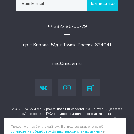
Подписаться
+7 3822 90-00-29
пр-т Кирова, 51д, г.Томск, Россия, 634041
mic@micran.ru
АО «НПФ «Микран» раскрывает информацию на странице ООО
«Интерфакс-ЦРКИ» — информационного агентства,
аккредитованного Банком России на проведение действий по
раскрытию информации о ценных бумагах и иных финансовых
Продолжая работу с сайтом, Вы подтверждаете своё
инструментах.
согласие на обработку Ваших персональных данных
и