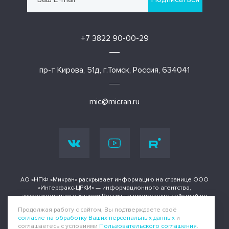
+7 3822 90-00-29
пр-т Кирова, 51д, г.Томск, Россия, 634041
mic@micran.ru
АО «НПФ «Микран» раскрывает информацию на странице ООО
«Интерфакс-ЦРКИ» — информационного агентства,
аккредитованного Банком России на проведение действий по
раскрытию информации о ценных бумагах и иных финансовых
Продолжая работу с сайтом, Вы подтверждаете своё
инструментах.
согласие на обработку Ваших персональных данных
и
соглашаетесь с условиями
Пользовательского соглашения
.
Информация доступна по адресу