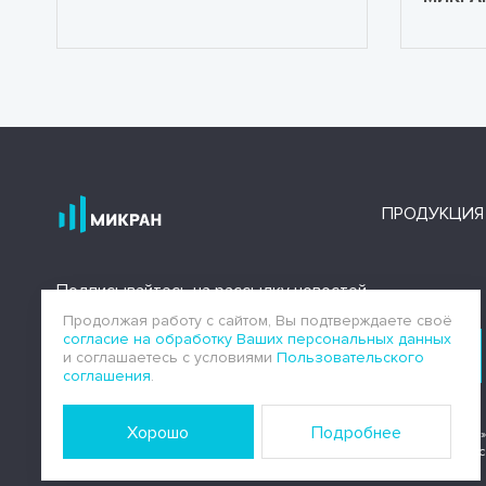
ПРОДУКЦИЯ
Подписывайтесь на рассылку новостей
Продолжая работу с сайтом, Вы подтверждаете своё
согласие на обработку Ваших персональных данных
Подписаться
и соглашаетесь с условиями
Пользовательского
соглашения
.
Хорошо
Подробнее
АО «НПФ «Микран»
аккредитованного Банком Росс