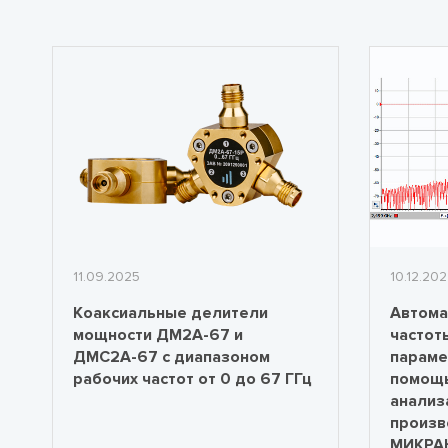
11.09.2025
10.12.20
Коаксиальные делители
Автома
мощности ДМ2А-67 и
частот
ДМС2А-67 с диапазоном
параме
рабочих частот от 0 до 67 ГГц
помощ
анализ
произв
МИКРА