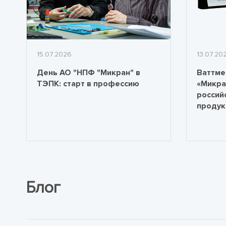
15.07.2026
13.07.20
День АО "НПФ "Микран" в
Ваттме
ТЭПК: старт в профессию
«Микра
россий
продук
Блог