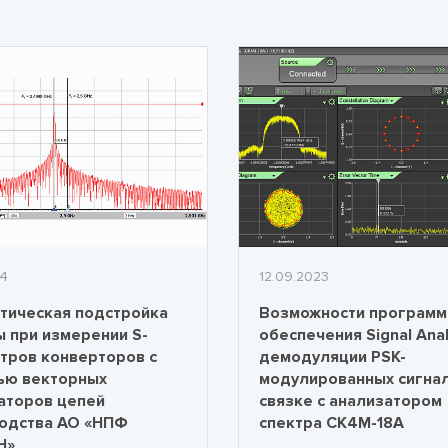
24
12.09.2023
тическая подстройка
Возможности программ
ы при измерении S-
обеспечения Signal Anal
тров конверторов с
демодуляции PSK-
ью векторных
модулированных сигнал
аторов цепей
связке с анализатором
одства АО «НПФ
спектра СК4М-18А
Н»