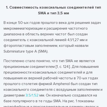
1. Совместимость коаксиальных соединителей тип
SMA и тип 3,5 мм
В конце 50-ых годов прошлого века для решения задач
микроминиатюризации и расширения частотного
диапазона в область верхних частот был создан
соединитель с коаксиальной линией 4,1/1,27 мм и
фторопластовым заполнением, который назвали
Subminiature type A (SMA).
Постепенно стало понятно, что тип SMA не является
прецизионным соединителем [1, c. 124]. Для повышения
прецизионности коаксиальных соединителей и для
повышения их верхней рабочей частоты в 70-ых годах
прошлого столетия фирмой Amphenol был создан тип
коаксиального соединителя с воздушным заполнением и
диаметрами
3,5/1,52
мм. Он изначально создавался на
базе популярного в те годы SMA. На рис. 1 показаны
интерфейсные и присоединительные размеры вилок и