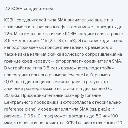
2.2 КСВН соединителей
КСВН соединителей типа SMA значительно выше и в
зависимости от различных факторов может доходить до
1,25. Максимальное значение КСВН соединителя в тракте
3,5 мм достигает 1,15 [2, c. 37, c. 58]. Это происходит из-за
неподстраиваемых присоединительных размеров, а
также из-за наличия скачка волнового сопротивления на
границе сред «воздух – фторопласт» соединителя SMA.
В устройстве типа 3,5 есть возможность подстройки
присоединительного размера (см. рис.1 а, б, размер
0,03 max) дистанционными кольцами, в результате
значение размера можно выставить в диапазоне 0…
30 мкм. Присоединительный размер (утопание
центрального проводника и фторопласта относительно
reference plane) у соединителя типа SMA (см. рис.1 в, г
размеры 0,05 и 0,1 max) может доходить до 50 или 100
мкм, что негативно влияет на КСВН на частотах свыше 10