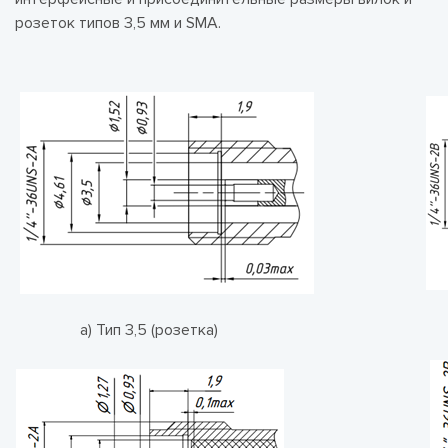
розеток типов 3,5 мм и SMA.
а) Тип 3,5 (розетка)
б)