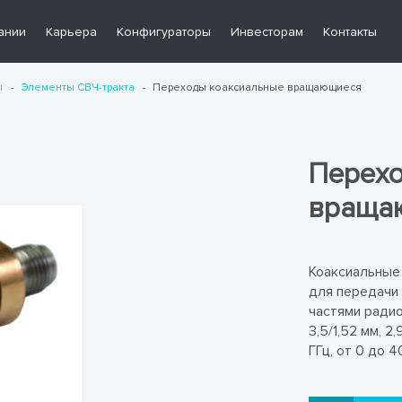
ании
Карьера
Конфигураторы
Инвесторам
Контакты
ы
Элементы СВЧ-тракта
Переходы коаксиальные вращающиеся
Перехо
враща
Коаксиальные
для передачи
частями радио
3,5/1,52 мм, 2
ГГц, от 0 до 4