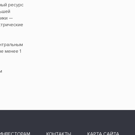
ный ресурс
льшей
ники —
ктрические
ентральным
е менее 1
м
ИНВЕСТОРАМ
КОНТАКТЫ
КАРТА САЙТА