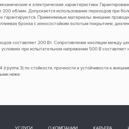
еханические и электрические характеристики. Гарантирован
е 200 об/мин. Допускается использование переходов при бо
 не гарантируются. Применяемые материалы: внешние провод
ллиевая бронза с износостойким золотым покрытием, диэле
одов составляет 200 Вт. Сопротивление изоляции между ц
 условиях при испытательном напряжении 500 В составляет н
группа 3) по стойкости, прочности и устойчивости к внешни
ыми ниже.
УСЛУГИ
О КОМПАНИИ
КАРЬЕРА