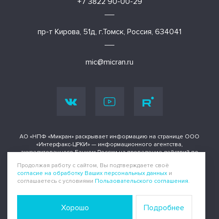
+7 3822 90-00-29
пр-т Кирова, 51д, г.Томск, Россия, 634041
mic@micran.ru
АО «НПФ «Микран» раскрывает информацию на странице ООО
«Интерфакс-ЦРКИ» — информационного агентства,
аккредитованного Банком России на проведение действий по
раскрытию информации о ценных бумагах и иных финансовых
Продолжая работу с сайтом, Вы подтверждаете своё
инструментах.
согласие на обработку Ваших персональных данных
и
соглашаетесь с условиями
Пользовательского соглашения
.
Информация доступна по адресу
Политика конфиденциальности
|
Пользовательское соглашение
Хорошо
Подробнее
Все права защищены © Микран, 1991-2025