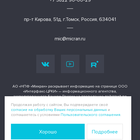
+7 3822 90-00-29
пр-т Кирова, 51д, г.Томск, Россия, 634041
mic@micran.ru
АО «НПФ «Микран» раскрывает информацию на странице ООО
«Интерфакс-ЦРКИ» — информационного агентства,
аккредитованного Банком России на проведение действий по
раскрытию информации о ценных бумагах и иных финансовых
Продолжая работу с сайтом, Вы подтверждаете своё
инструментах.
согласие на обработку Ваших персональных данных
и
соглашаетесь с условиями
Пользовательского соглашения
.
Информация доступна по адресу
Политика конфиденциальности
|
Пользовательское соглашение
Хорошо
Подробнее
Все права защищены © Микран, 1991-2025