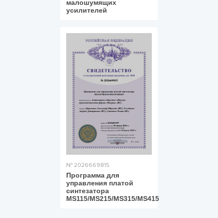
малошумящих
усилителей
№ 2026669815
Программа для
управления платой
синтезатора
MS115/MS215/MS315/MS415