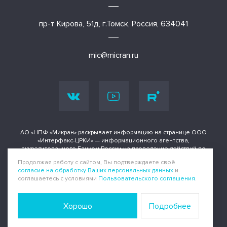
пр-т Кирова, 51д, г.Томск, Россия, 634041
mic@micran.ru
АО «НПФ «Микран» раскрывает информацию на странице ООО
«Интерфакс-ЦРКИ» — информационного агентства,
аккредитованного Банком России на проведение действий по
раскрытию информации о ценных бумагах и иных финансовых
Продолжая работу с сайтом, Вы подтверждаете своё
инструментах.
согласие на обработку Ваших персональных данных
и
соглашаетесь с условиями
Пользовательского соглашения
.
Информация доступна по адресу
Политика конфиденциальности
|
Пользовательское соглашение
Хорошо
Подробнее
Все права защищены © Микран, 1991-2025