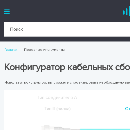
Главная
Полезные инструменты
Конфигуратор кабельных сб
Используя конструктор, вы сможете спроектировать необходимую ва
Тип соединителя А
Тип III (вилка)
Ст