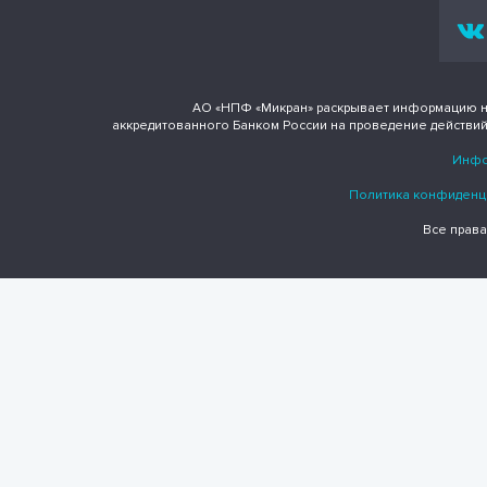
АО «НПФ «Микран» раскрывает информацию н
аккредитованного Банком России на проведение действий
Инфо
Политика конфиденц
Все права