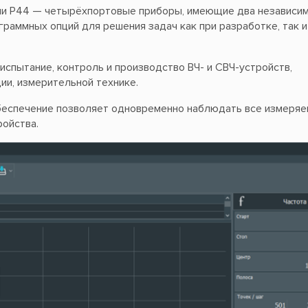
ии Р44 — четырёхпортовые приборы, имеющие два независи
граммных опций для решения задач как при разработке, так и
испытание, контроль и производство ВЧ- и СВЧ-устройств,
ии, измерительной технике.
беспечение позволяет одновременно наблюдать все измеря
ойства.