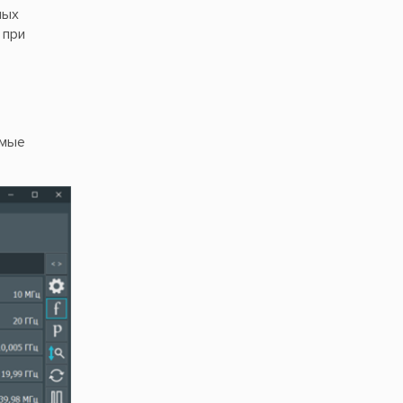
мых
 при
емые