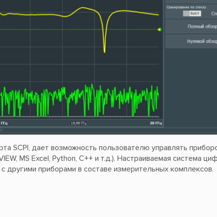
та SCPI, дает возможность пользователю управлять прибор
W, MS Excel, Python, C++ и т.д.). Настраиваемая система ци
с другими приборами в составе измерительных комплексов.