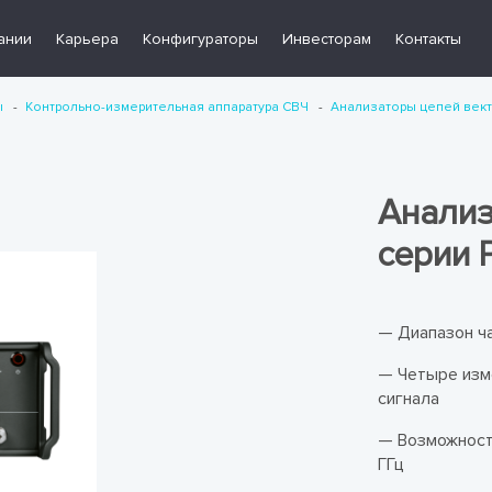
ании
Карьера
Конфигураторы
Инвесторам
Контакты
ы
Контрольно-измерительная аппаратура СВЧ
Анализаторы цепей век
Анализ
серии 
— Диапазон ча
— Четыре изм
сигнала
— Возможност
ГГц