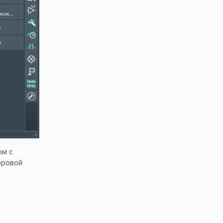
ом с
фровой