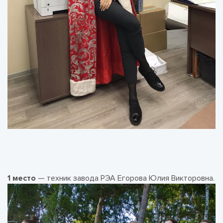
1 место
— техник завода РЭА Егорова Юлия Викторовна.