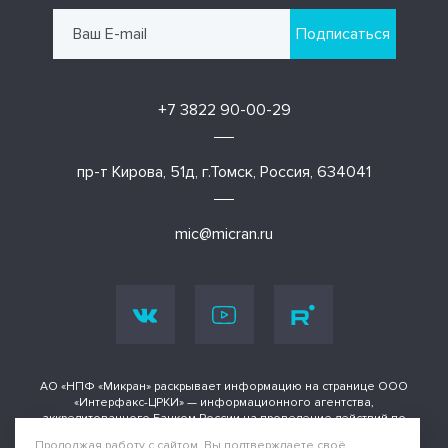
Подписаться
+7 3822 90-00-29
пр-т Кирова, 51д, г.Томск, Россия, 634041
mic@micran.ru
АО «НПФ «Микран» раскрывает информацию на странице ООО
«Интерфакс-ЦРКИ» — информационного агентства,
аккредитованного Банком России на проведение действий по
раскрытию информации о ценных бумагах и иных финансовых
Продолжая работу с сайтом, Вы подтверждаете своё