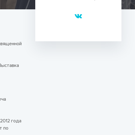
священной
Выставка
еча
2012 года
т по