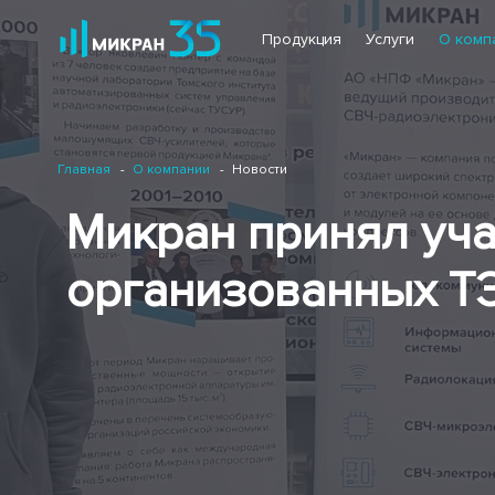
Продукция
Услуги
О комп
Главная
О компании
Новости
Микран принял уча
организованных Т