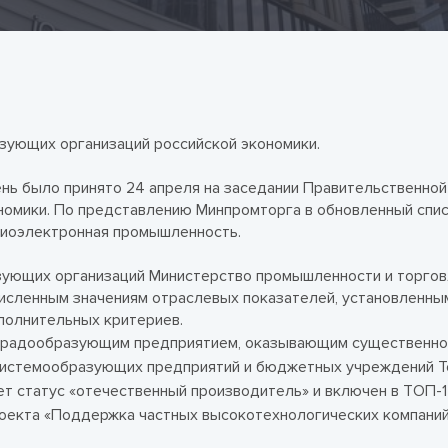
зующих организаций российской экономики.
нь было принято 24 апреля на заседании Правительственной
номики. По представлению Минпромторга в обновленный спи
адиоэлектронная промышленность.
зующих организаций Министерство промышленности и торго
исленным значениям отраслевых показателей, установленны
полнительных критериев.
 градообразующим предприятием, оказывающим существенно
ь системообразующих предприятий и бюджетных учреждений 
ет статус «отечественный производитель» и включен в ТОП-
оекта «Поддержка частных высокотехнологических компани