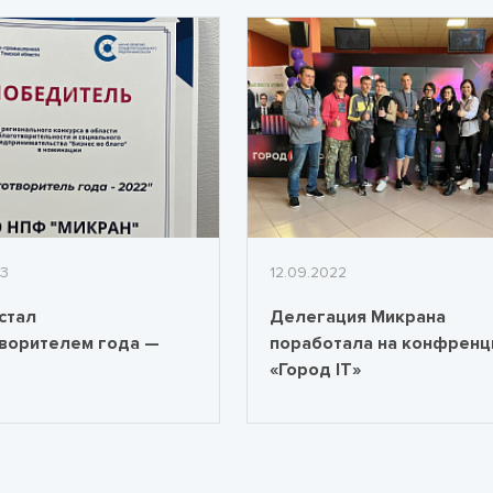
23
12.09.2022
стал
Делегация Микрана
ворителем года —
поработала на конфренц
«Город IT»