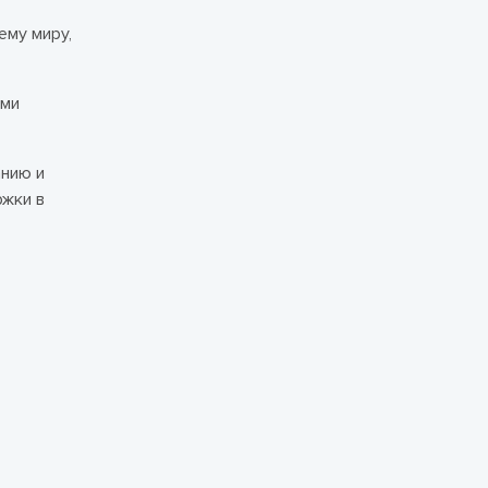
ему миру,
ыми
анию и
ржки в