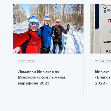
13.03.2023
07.04.20
Лыжники Микрана на
Микран 
Всероссийском лыжном
«Благот
марафоне 2023
2022»