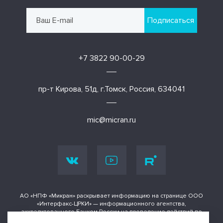
Подписаться
+7 3822 90-00-29
пр-т Кирова, 51д, г.Томск, Россия, 634041
mic@micran.ru
АО «НПФ «Микран» раскрывает информацию на странице ООО
«Интерфакс-ЦРКИ» — информационного агентства,
аккредитованного Банком России на проведение действий по
раскрытию информации о ценных бумагах и иных финансовых