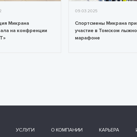
2
09.03.2025
ция Микрана
Спортсмены Микрана при
ала на конфренции
участие в Томском лыжн
IT»
марафоне
УСЛУГИ
О КОМПАНИИ
КАРЬЕРА