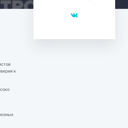
истов
верия к
ысоко
иозных