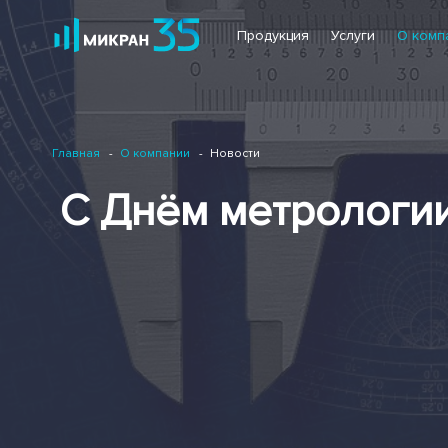
Продукция
Услуги
О комп
Главная
О компании
Новости
С Днём метрологии