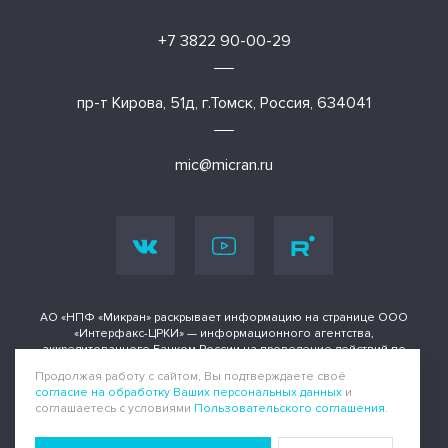
+7 3822 90-00-29
пр-т Кирова, 51д, г.Томск, Россия, 634041
mic@micran.ru
АО «НПФ «Микран» раскрывает информацию на странице ООО
«Интерфакс-ЦРКИ» — информационного агентства,
аккредитованного Банком России на проведение действий по
раскрытию информации о ценных бумагах и иных финансовых
Продолжая работу с сайтом, Вы подтверждаете своё
инструментах.
согласие на обработку Ваших персональных данных
и
соглашаетесь с условиями
Пользовательского соглашения
.
Информация доступна по адресу
Политика конфиденциальности
|
Пользовательское соглашение