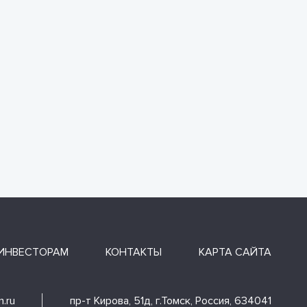
ИНВЕСТОРАМ
КОНТАКТЫ
КАРТА САЙТА
.ru
пр-т Кирова, 51д, г.Томск, Россия, 634041