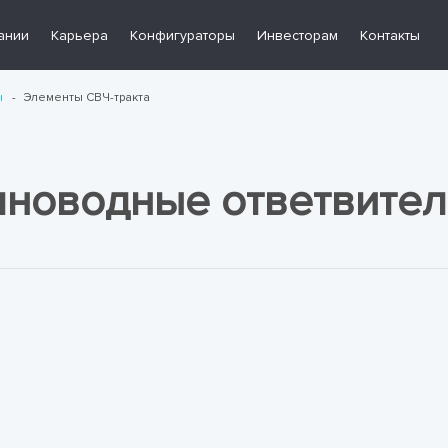
ании
Карьера
Конфигураторы
Инвесторам
Контакты
ы
Элементы СВЧ-тракта
лноводные ответвител