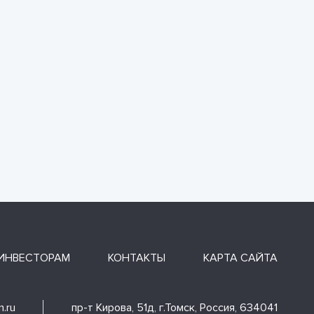
ИНВЕСТОРАМ
КОНТАКТЫ
КАРТА САЙТА
.ru
пр-т Кирова, 51д, г.Томск, Россия, 634041