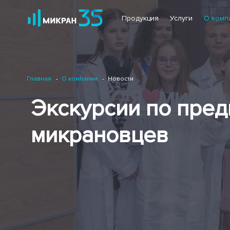
Продукция
Услуги
О комп
Главная
О компании
Новости
Экскурсии по пред
микрановцев