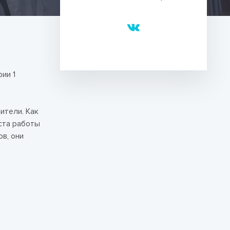
ии 1
ители. Как
ста работы
в, они