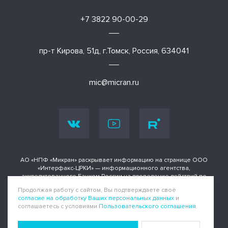
+7 3822 90-00-29
пр-т Кирова, 51д, г.Томск, Россия, 634041
mic@micran.ru
АО «НПФ «Микран» раскрывает информацию на странице ООО
«Интерфакс-ЦРКИ» — информационного агентства,
аккредитованного Банком России на проведение действий по
раскрытию информации о ценных бумагах и иных финансовых
Продолжая работу с сайтом, Вы подтверждаете своё
инструментах.
согласие на обработку Ваших персональных данных
и
соглашаетесь с условиями
Пользовательского соглашения
.
Информация доступна по адресу
Политика конфиденциальности
|
Пользовательское соглашение