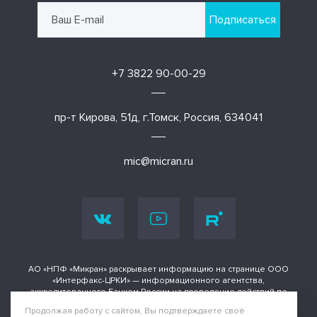
Подписаться
+7 3822 90-00-29
пр-т Кирова, 51д, г.Томск, Россия, 634041
mic@micran.ru
АО «НПФ «Микран» раскрывает информацию на странице ООО
«Интерфакс-ЦРКИ» — информационного агентства,
аккредитованного Банком России на проведение действий по
раскрытию информации о ценных бумагах и иных финансовых
Продолжая работу с сайтом, Вы подтверждаете своё
инструментах.