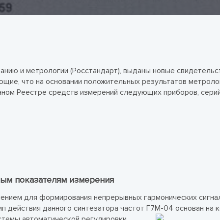
анию и метрологии (Росстандарт), выданы новые свидетельс
ющие, что на основании положительных результатов метроло
нном Реестре средств измерений следующих приборов, сери
ным показателям измерения
ением для формирования непрерывных гармонических сигна
ип действия данного синтезатора частот Г7М-04 основан на 
истемы автоматической регулировки