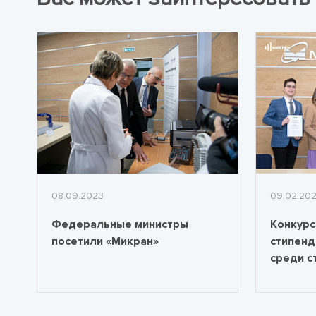
08.09.2023
09.02.20
Федеральные министры
Конкурс
посетили «Микран»
стипенди
среди с