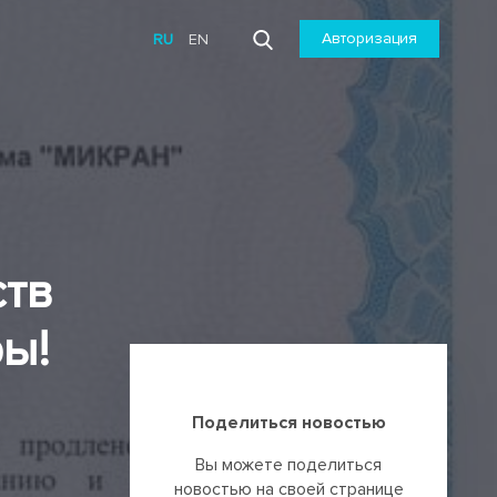
Авторизация
RU
EN
ств
ы!
Поделиться новостью
Вы можете поделиться
новостью на своей странице