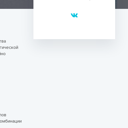
тва
гической
йно
лов
комбинации