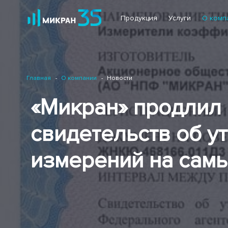
Продукция
Услуги
О комп
Главная
О компании
Новости
«Микран» продлил 
свидетельств об у
измерений на сам