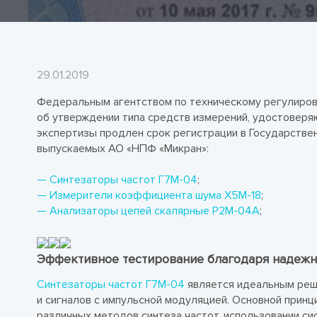
29.01.2019
Федеральным агентством по техническому регулиров
об утверждении типа средств измерений, удостоверя
экспертизы продлен срок регистрации в Государстве
выпускаемых АО «НПФ «Микран»:
— Синтезаторы частот Г7М-04
;
— Измерители коэффициента шума Х5М-18
;
— Анализаторы цепей скалярные Р2М-04А
;
Эффективное тестирование благодаря надеж
Синтезаторы частот Г7М-04
является идеальным реш
и сигналов с импульсной модуляцией. Основной принц
различных методов синтеза частот, использовании с