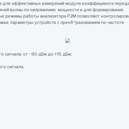
а для эффективных измерений модуля коэффициента переда
чей волны по напряжению, мощности и для формирования
ые режимы работы анализатора Р2М позволяют контролиров
ржки, параметры устройств с преоб¬разованием по частоте
 сигнала: от −90 дБм до +15 дБм;
го сигнала.