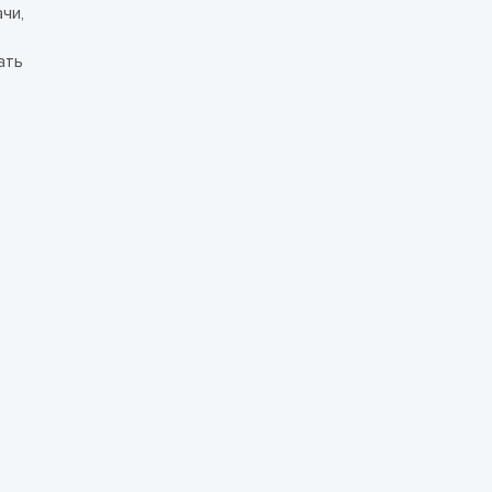
чи,
ать