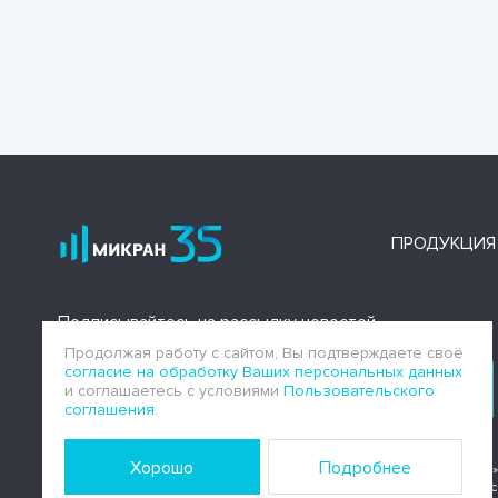
ПРОДУКЦИЯ
Подписывайтесь на рассылку новостей
Продолжая работу с сайтом, Вы подтверждаете своё
согласие на обработку Ваших персональных данных
Подписаться
и соглашаетесь с условиями
Пользовательского
соглашения
.
Хорошо
Подробнее
АО «НПФ «Микран»
аккредитованного Банком Росс