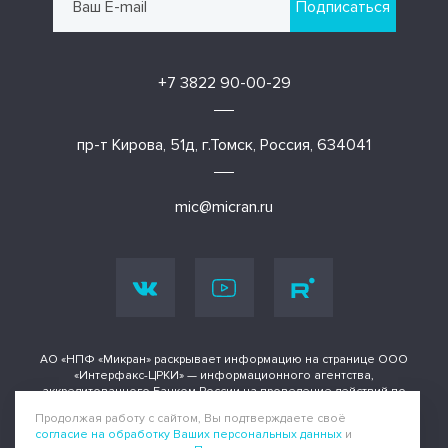
Подписаться
+7 3822 90-00-29
пр-т Кирова, 51д, г.Томск, Россия, 634041
mic@micran.ru
АО «НПФ «Микран» раскрывает информацию на странице ООО
«Интерфакс-ЦРКИ» — информационного агентства,
аккредитованного Банком России на проведение действий по
раскрытию информации о ценных бумагах и иных финансовых
Продолжая работу с сайтом, Вы подтверждаете своё
инструментах.
согласие на обработку Ваших персональных данных
и