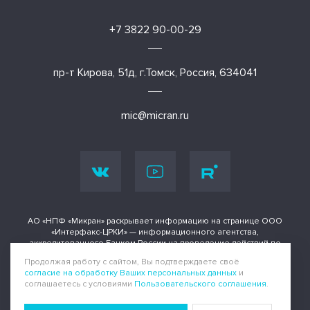
+7 3822 90-00-29
пр-т Кирова, 51д, г.Томск, Россия, 634041
mic@micran.ru
АО «НПФ «Микран» раскрывает информацию на странице ООО
«Интерфакс-ЦРКИ» — информационного агентства,
аккредитованного Банком России на проведение действий по
раскрытию информации о ценных бумагах и иных финансовых
Продолжая работу с сайтом, Вы подтверждаете своё
инструментах.
согласие на обработку Ваших персональных данных
и
соглашаетесь с условиями
Пользовательского соглашения
.
Информация доступна по адресу
Политика конфиденциальности
|
Пользовательское соглашение